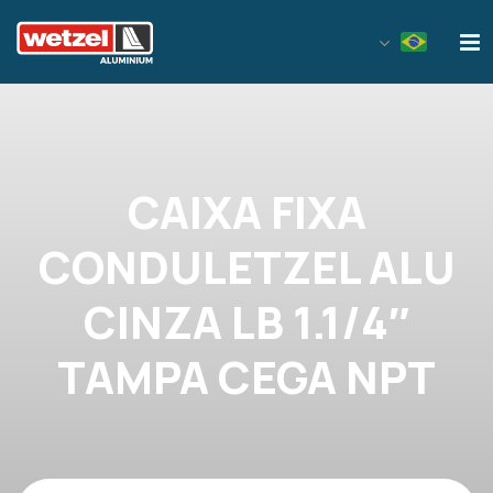
Wetzel Aluminium
CAIXA FIXA
CONDULETZEL ALU
CINZA LB 1.1/4″
TAMPA CEGA NPT