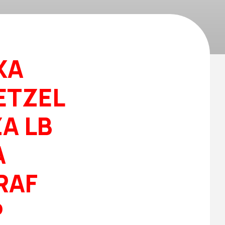
XA
ETZEL
A LB
A
RAF
P