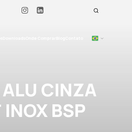
os
Downloads
Onde Comprar
Blog
Contato
 ALU CINZA
 INOX BSP