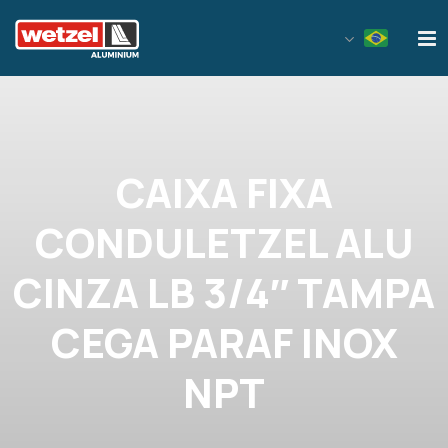
Wetzel Aluminium
CAIXA FIXA
CONDULETZEL ALU
CINZA LB 3/4″ TAMPA
CEGA PARAF INOX
NPT