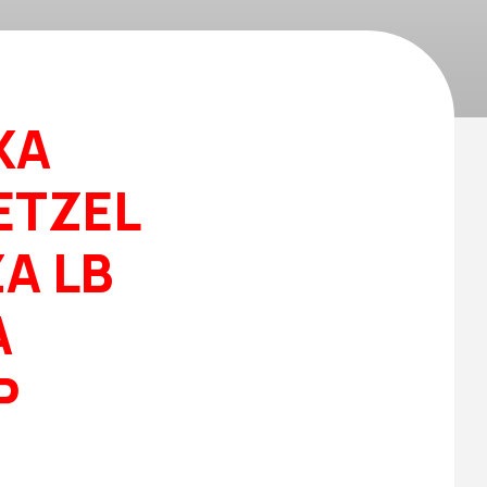
XA
ETZEL
A LB
A
P