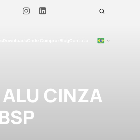
os
Downloads
Onde Comprar
Blog
Contato
 ALU CINZA
 BSP