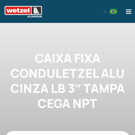
Wetzel Aluminium
CAIXA FIXA
CONDULETZEL ALU
CINZA LB 3″ TAMPA
CEGA NPT