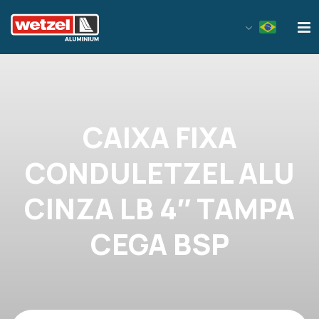
Wetzel Aluminium
CAIXA FIXA
CONDULETZEL ALU
CINZA LB 4″ TAMPA
CEGA BSP