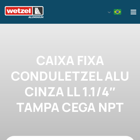
Wetzel Aluminium
CAIXA FIXA
CONDULETZEL ALU
CINZA LL 1.1/4″
TAMPA CEGA NPT