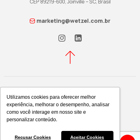
CEP 89219-600, Joinville – SC, Brasil
marketing@wetzel.com.br
Utilizamos cookies para oferecer melhor
Utilizamos cookies para oferecer melhor
experiência, melhorar o desempenho, analisar
experiência, melhorar o desempenho, analisar
Política de Privacidade
como você interage em nosso site e
como você interage em nosso site e
WETZEL S/A © 2026
personalizar conteúdo.
personalizar conteúdo.
Recusar Cookies
Recusar Cookies
Aceitar Cookies
Aceitar Cookies