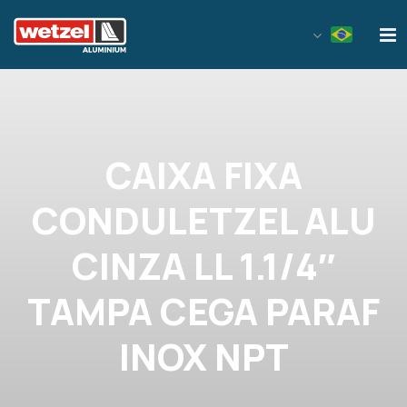
Wetzel Aluminium
CAIXA FIXA
CONDULETZEL ALU
CINZA LL 1.1/4″
TAMPA CEGA PARAF
INOX NPT