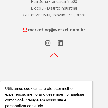
Rua Dona Francisca, 8.300
Bloco J – Distrito Industrial
CEP 89219-600, Joinville – SC, Brasil
marketing@wetzel.com.br
Utilizamos cookies para oferecer melhor
Utilizamos cookies para oferecer melhor
experiência, melhorar o desempenho, analisar
experiência, melhorar o desempenho, analisar
Política de Privacidade
como você interage em nosso site e
como você interage em nosso site e
WETZEL S/A © 2026
personalizar conteúdo.
personalizar conteúdo.