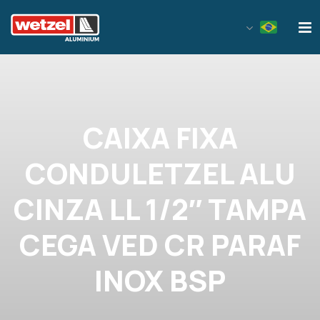
Wetzel Aluminium
CAIXA FIXA
CONDULETZEL ALU
CINZA LL 1/2″ TAMPA
CEGA VED CR PARAF
INOX BSP