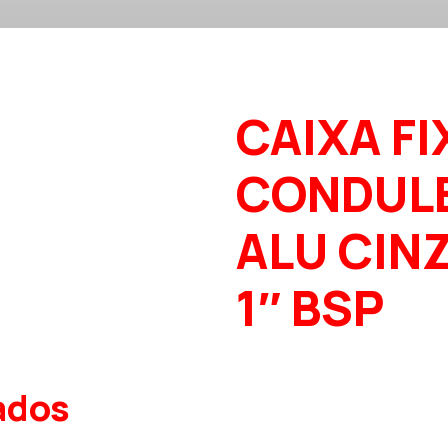
CAIXA FI
CONDUL
ALU CINZ
1″ BSP
ados