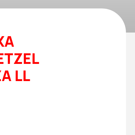
XA
ETZEL
A LL