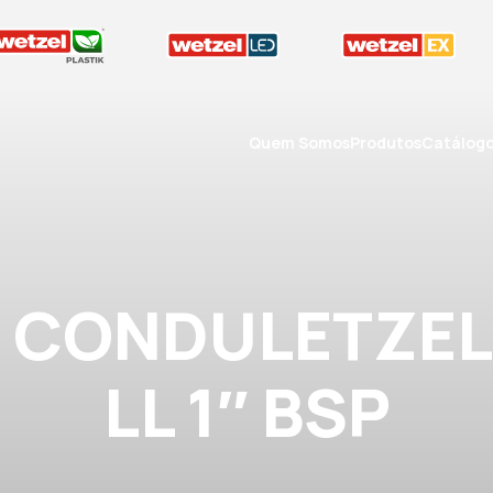
Quem Somos
Produtos
Catálog
A CONDULETZEL
LL 1″ BSP