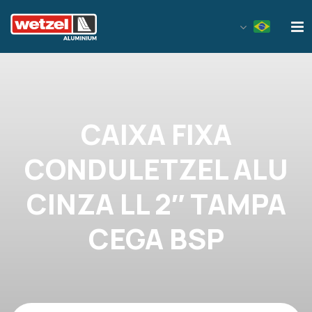
Wetzel Aluminium
CAIXA FIXA
CONDULETZEL ALU
CINZA LL 2″ TAMPA
CEGA BSP