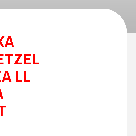
XA
ETZEL
A LL
A
T