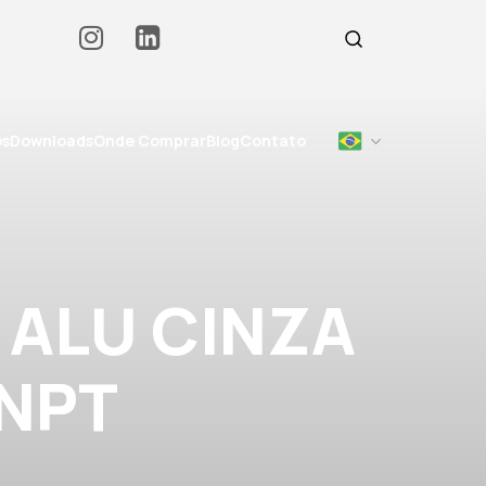
os
Downloads
Onde Comprar
Blog
Contato
 ALU CINZA
 NPT