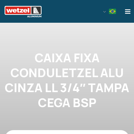
Wetzel Aluminium
CAIXA FIXA
CONDULETZEL ALU
CINZA LL 3/4″ TAMPA
CEGA BSP