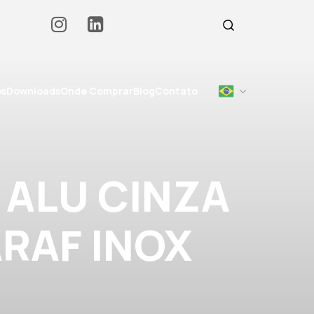
os
Downloads
Onde Comprar
Blog
Contato
 ALU CINZA
ARAF INOX