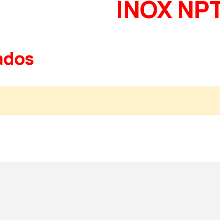
INOX NP
ados