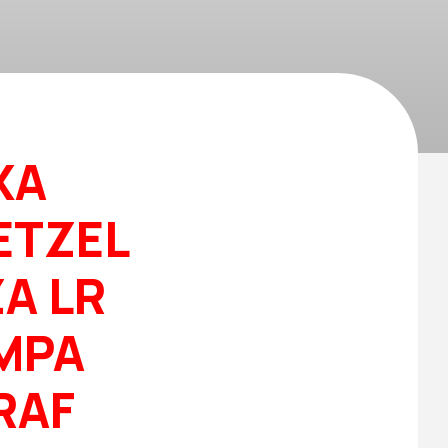
XA
ETZEL
A LR
AMPA
RAF