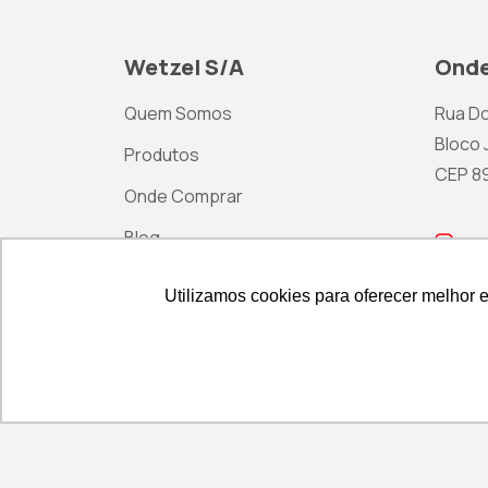
Wetzel S/A
Onde
Quem Somos
Rua Do
Bloco J
Produtos
CEP 892
Onde Comprar
Blog
ma
Contato
Utilizamos cookies para oferecer melhor 
Utilizamos cookies para oferecer melhor 