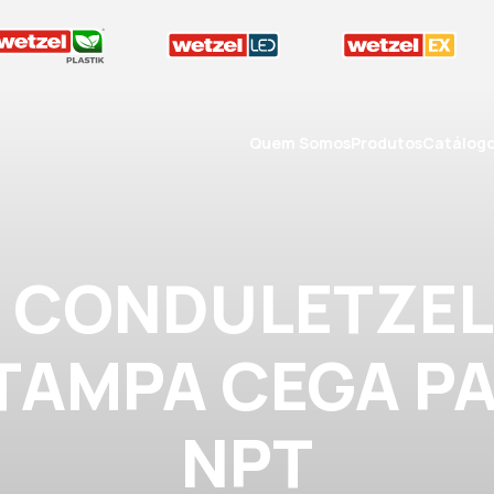
Quem Somos
Produtos
Catálog
A CONDULETZEL
″ TAMPA CEGA P
NPT