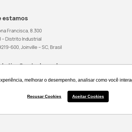
 estamos
na Francisca, 8.300
 – Distrito Industrial
19-600, Joinville – SC, Brasil
rketing@wetzel.com.br
experiência, melhorar o desempenho, analisar como você intera
experiência, melhorar o desempenho, analisar como você intera
Recusar Cookies
Recusar Cookies
Aceitar Cookies
Aceitar Cookies
Cotação de Produtos
Política 
Nenhum produto na cesta