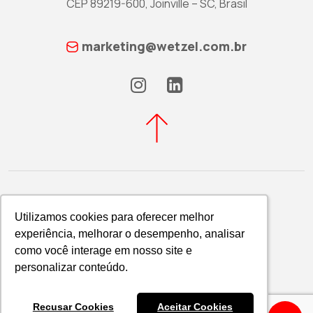
CEP 89219-600, Joinville – SC, Brasil
marketing@wetzel.com.br
Utilizamos cookies para oferecer melhor
Utilizamos cookies para oferecer melhor
experiência, melhorar o desempenho, analisar
experiência, melhorar o desempenho, analisar
Política de Privacidade
como você interage em nosso site e
como você interage em nosso site e
WETZEL S/A © 2026
personalizar conteúdo.
personalizar conteúdo.
Recusar Cookies
Recusar Cookies
Aceitar Cookies
Aceitar Cookies