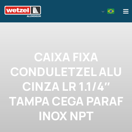
Wetzel Aluminium
CAIXA FIXA
CONDULETZEL ALU
CINZA LR 1.1/4″
TAMPA CEGA PARAF
INOX NPT