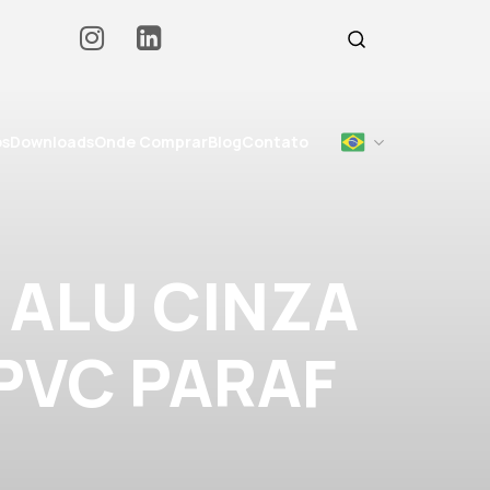
os
Downloads
Onde Comprar
Blog
Contato
 ALU CINZA
 PVC PARAF