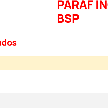
PARAF I
BSP
ados