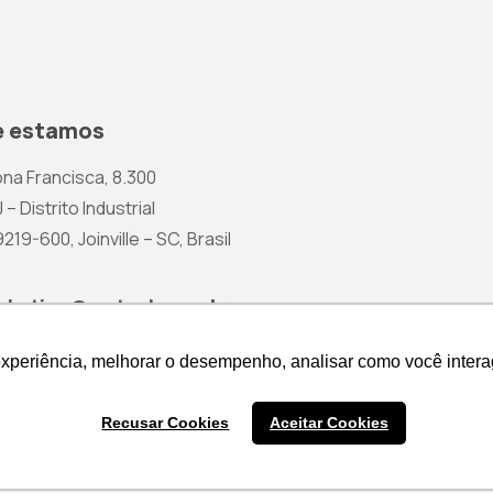
 estamos
na Francisca, 8.300
 – Distrito Industrial
19-600, Joinville – SC, Brasil
rketing@wetzel.com.br
experiência, melhorar o desempenho, analisar como você intera
experiência, melhorar o desempenho, analisar como você intera
Recusar Cookies
Recusar Cookies
Aceitar Cookies
Aceitar Cookies
Cotação de Produtos
Política 