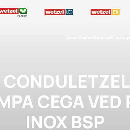
Quem Somos
Produtos
Catálog
A CONDULETZEL
AMPA CEGA VED
INOX BSP