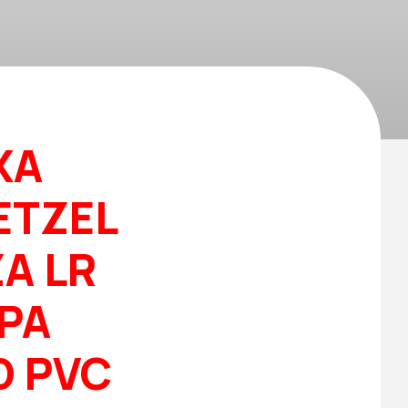
XA
ETZEL
A LR
MPA
D PVC