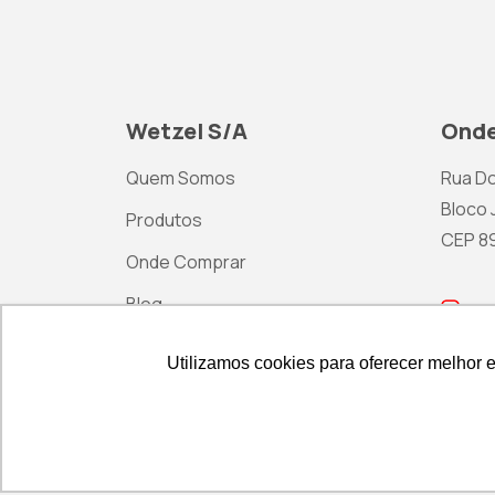
Wetzel S/A
Onde
Quem Somos
Rua Do
Bloco J
Produtos
CEP 892
Onde Comprar
Blog
ma
Contato
Utilizamos cookies para oferecer melhor 
Utilizamos cookies para oferecer melhor 