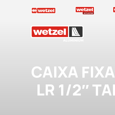
Wetzel Aluminium
CAIXA FIX
LR 1/2″ T