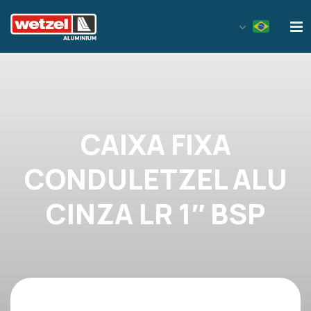
Wetzel Aluminium
CAIXA FIXA
CONDULETZEL ALU
CINZA LR 1″ BSP