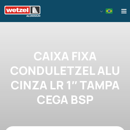
Wetzel Aluminium
CAIXA FIXA
CONDULETZEL ALU
CINZA LR 1″ TAMPA
CEGA BSP