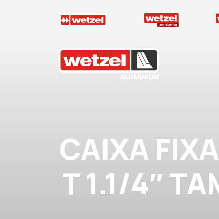
Wetzel Aluminium
CAIXA FIX
T 1.1/4″ T