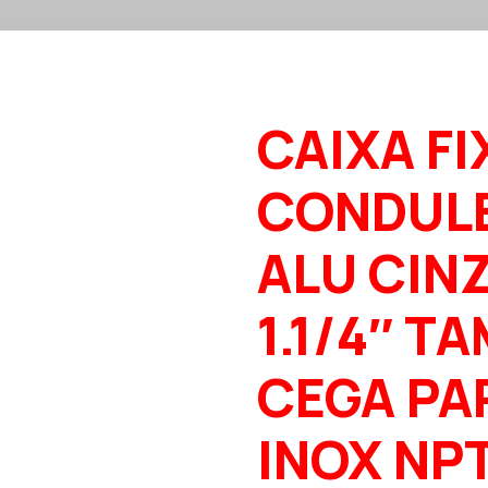
CAIXA FI
CONDUL
ALU CINZ
1.1/4″ T
CEGA PA
INOX NP