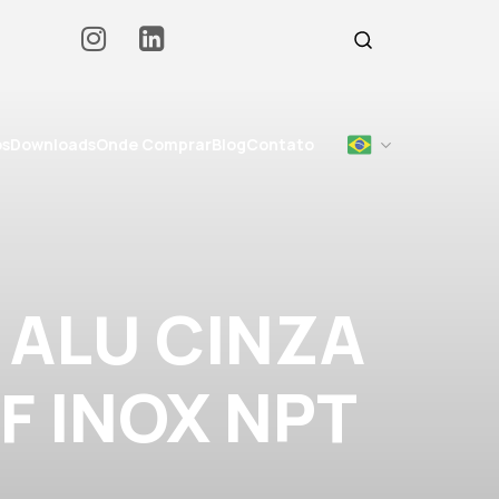
os
Downloads
Onde Comprar
Blog
Contato
 ALU CINZA
AF INOX NPT