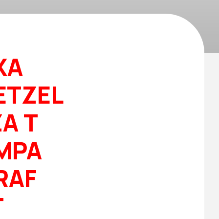
XA
ETZEL
A T
AMPA
RAF
T