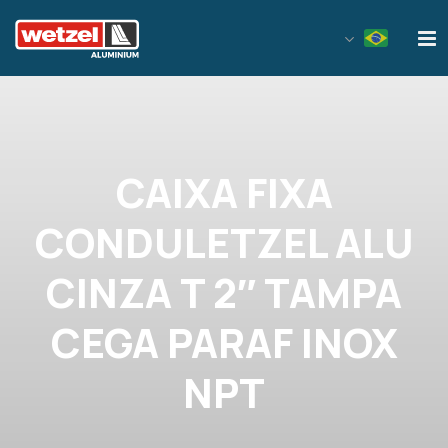
Wetzel Aluminium
CAIXA FIXA
CONDULETZEL ALU
CINZA T 2″ TAMPA
CEGA PARAF INOX
NPT