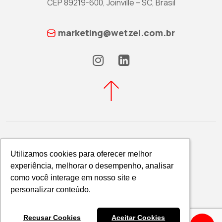
CEP 89219-600, Joinville – SC, Brasil
marketing@wetzel.com.br
Utilizamos cookies para oferecer melhor
Utilizamos cookies para oferecer melhor
experiência, melhorar o desempenho, analisar
experiência, melhorar o desempenho, analisar
Política de Privacidade
como você interage em nosso site e
como você interage em nosso site e
WETZEL S/A © 2026
personalizar conteúdo.
personalizar conteúdo.
Recusar Cookies
Recusar Cookies
Aceitar Cookies
Aceitar Cookies