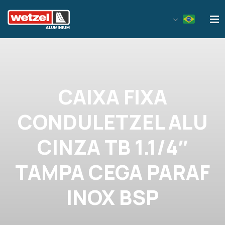
Wetzel Aluminium
CAIXA FIXA
CONDULETZEL ALU
CINZA TB 1.1/4″
TAMPA CEGA PARAF
INOX BSP