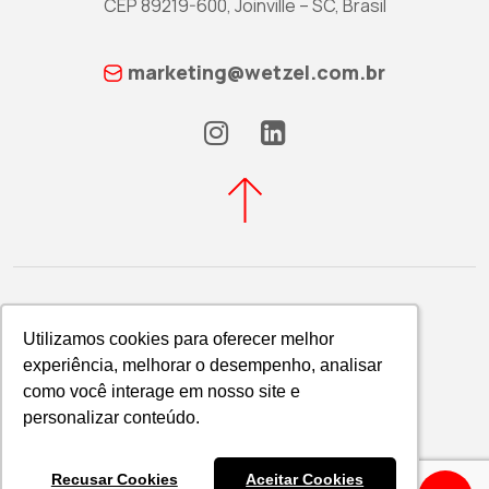
CEP 89219-600, Joinville – SC, Brasil
marketing@wetzel.com.br
Utilizamos cookies para oferecer melhor
Utilizamos cookies para oferecer melhor
experiência, melhorar o desempenho, analisar
experiência, melhorar o desempenho, analisar
Política de Privacidade
como você interage em nosso site e
como você interage em nosso site e
WETZEL S/A © 2026
personalizar conteúdo.
personalizar conteúdo.
Recusar Cookies
Recusar Cookies
Aceitar Cookies
Aceitar Cookies