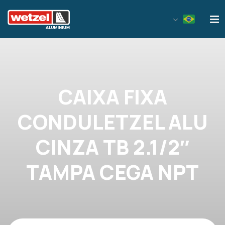
Wetzel Aluminium
CAIXA FIXA
CONDULETZEL ALU
CINZA TB 2.1/2″
TAMPA CEGA NPT