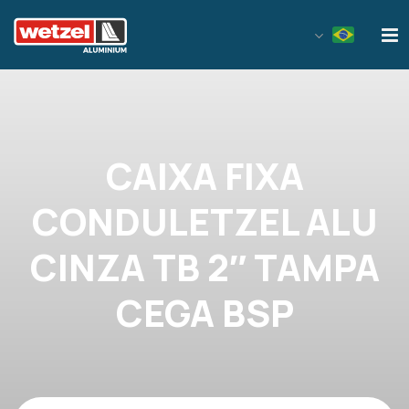
Wetzel Aluminium
CAIXA FIXA
CONDULETZEL ALU
CINZA TB 2″ TAMPA
CEGA BSP