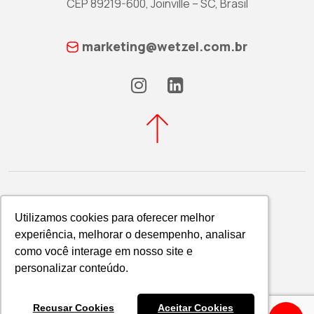
CEP 89219-600, Joinville – SC, Brasil
marketing@wetzel.com.br
Utilizamos cookies para oferecer melhor
Utilizamos cookies para oferecer melhor
experiência, melhorar o desempenho, analisar
experiência, melhorar o desempenho, analisar
Política de Privacidade
como você interage em nosso site e
como você interage em nosso site e
WETZEL S/A © 2026
personalizar conteúdo.
personalizar conteúdo.
Recusar Cookies
Recusar Cookies
Aceitar Cookies
Aceitar Cookies