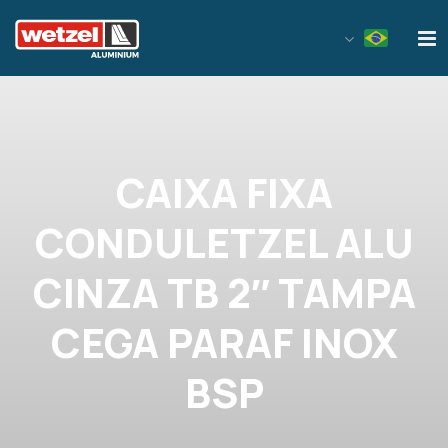
Wetzel Aluminium
CAIXA FIXA
CONDULETZEL ALU
CINZA TB 2″ TAMPA
CEGA PARAF INOX
BSP