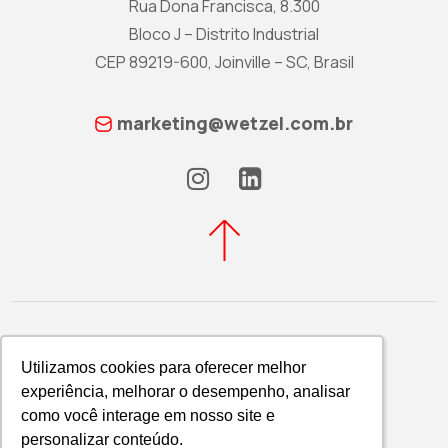
Rua Dona Francisca, 8.300
Bloco J – Distrito Industrial
CEP 89219-600, Joinville – SC, Brasil
marketing@wetzel.com.br
Utilizamos cookies para oferecer melhor
Utilizamos cookies para oferecer melhor
experiência, melhorar o desempenho, analisar
experiência, melhorar o desempenho, analisar
Política de Privacidade
como você interage em nosso site e
como você interage em nosso site e
WETZEL S/A © 2026
personalizar conteúdo.
personalizar conteúdo.