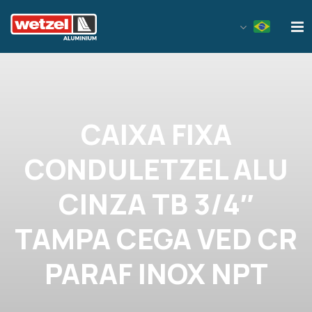
Wetzel Aluminium
CAIXA FIXA
CONDULETZEL ALU
CINZA TB 3/4″
TAMPA CEGA VED CR
PARAF INOX NPT