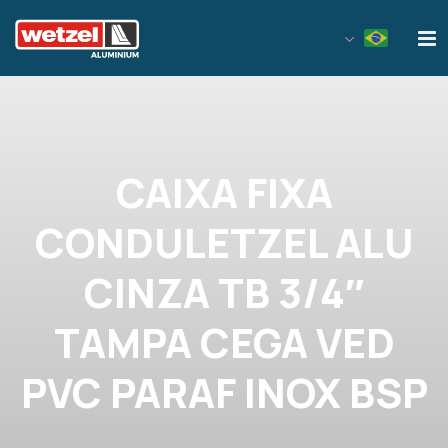
Wetzel Aluminium
CAIXA FIXA
CONDULETZEL ALU
CINZA TB 3/4″
TAMPA CEGA VED
PVC PARAF INOX BSP