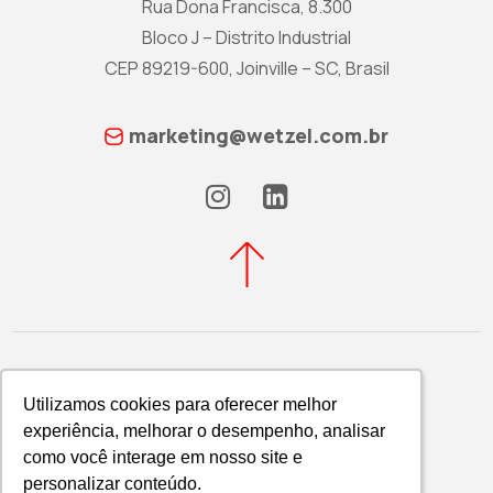
Rua Dona Francisca, 8.300
Bloco J – Distrito Industrial
CEP 89219-600, Joinville – SC, Brasil
marketing@wetzel.com.br
Utilizamos cookies para oferecer melhor
Utilizamos cookies para oferecer melhor
experiência, melhorar o desempenho, analisar
experiência, melhorar o desempenho, analisar
Política de Privacidade
como você interage em nosso site e
como você interage em nosso site e
WETZEL S/A © 2026
personalizar conteúdo.
personalizar conteúdo.