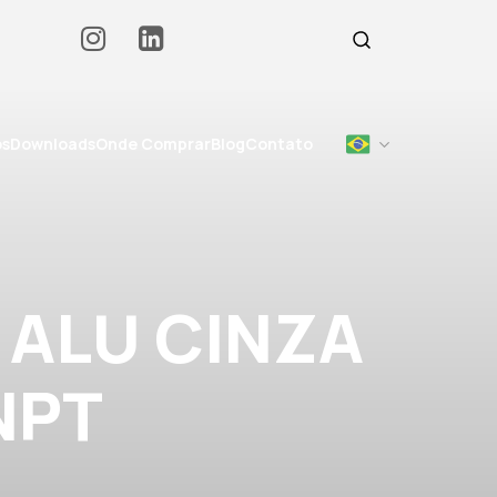
os
Downloads
Onde Comprar
Blog
Contato
 ALU CINZA
NPT