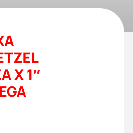
XA
ETZEL
A X 1″
EGA