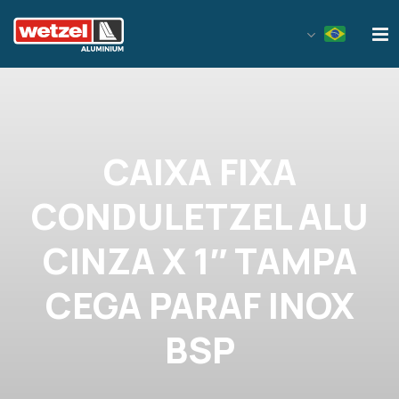
Wetzel Aluminium
CAIXA FIXA
CONDULETZEL ALU
CINZA X 1″ TAMPA
CEGA PARAF INOX
BSP