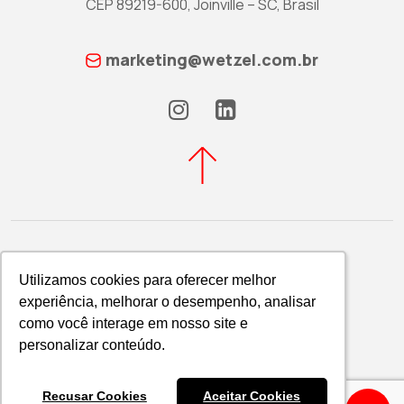
CEP 89219-600, Joinville – SC, Brasil
marketing@wetzel.com.br
Utilizamos cookies para oferecer melhor
Utilizamos cookies para oferecer melhor
experiência, melhorar o desempenho, analisar
experiência, melhorar o desempenho, analisar
Política de Privacidade
como você interage em nosso site e
como você interage em nosso site e
WETZEL S/A © 2026
personalizar conteúdo.
personalizar conteúdo.
Recusar Cookies
Recusar Cookies
Aceitar Cookies
Aceitar Cookies