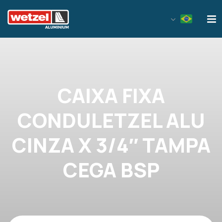
Wetzel Aluminium
CAIXA FIXA
CONDULETZEL ALU
CINZA X 3/4″ TAMPA
CEGA BSP