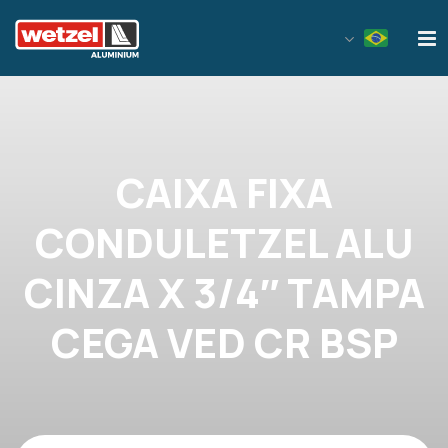
Wetzel Aluminium
CAIXA FIXA
CONDULETZEL ALU
CINZA X 3/4″ TAMPA
CEGA VED CR BSP