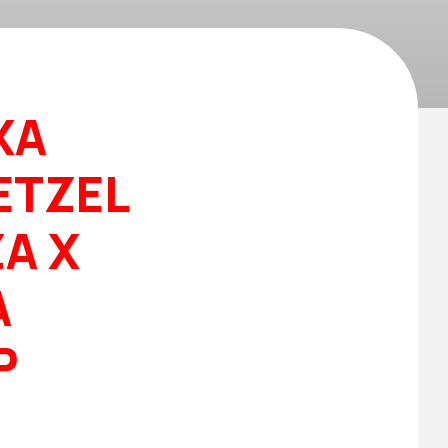
XA
ETZEL
ZA X
A
P