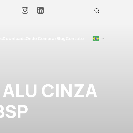
os
Downloads
Onde Comprar
Blog
Contato
 ALU CINZA
BSP