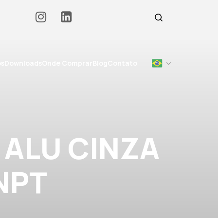
os
Downloads
Onde Comprar
Blog
Contato
 ALU CINZA
NPT