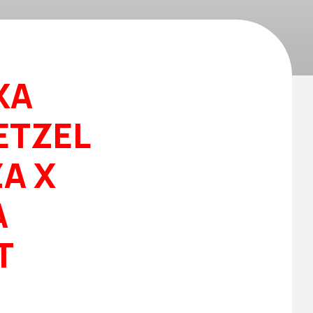
XA
ETZEL
ZA X
A
T