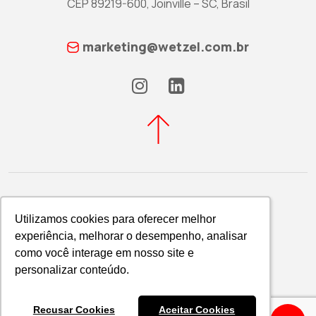
CEP 89219-600, Joinville – SC, Brasil
marketing@wetzel.com.br
Utilizamos cookies para oferecer melhor
Utilizamos cookies para oferecer melhor
experiência, melhorar o desempenho, analisar
experiência, melhorar o desempenho, analisar
Política de Privacidade
como você interage em nosso site e
como você interage em nosso site e
WETZEL S/A © 2026
personalizar conteúdo.
personalizar conteúdo.
Recusar Cookies
Recusar Cookies
Aceitar Cookies
Aceitar Cookies