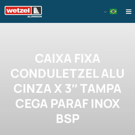
Wetzel Aluminium
CAIXA FIXA
CONDULETZEL ALU
CINZA X 3″ TAMPA
CEGA PARAF INOX
BSP