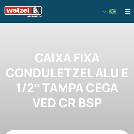
Wetzel Aluminium
CAIXA FIXA
CONDULETZEL ALU E
1/2″ TAMPA CEGA
VED CR BSP