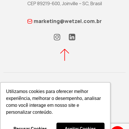
CEP 89219-600, Joinville – SC, Brasil
marketing@wetzel.com.br
Utilizamos cookies para oferecer melhor
Utilizamos cookies para oferecer melhor
experiência, melhorar o desempenho, analisar
experiência, melhorar o desempenho, analisar
Política de Privacidade
como você interage em nosso site e
como você interage em nosso site e
WETZEL S/A © 2026
personalizar conteúdo.
personalizar conteúdo.
Recusar Cookies
Recusar Cookies
Aceitar Cookies
Aceitar Cookies