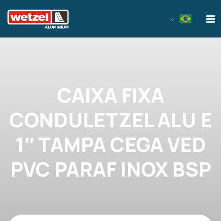
Wetzel Aluminium
CAIXA FIXA
CONDULETZEL ALU E
1″ TAMPA CEGA VED
PVC PARAF INOX BSP