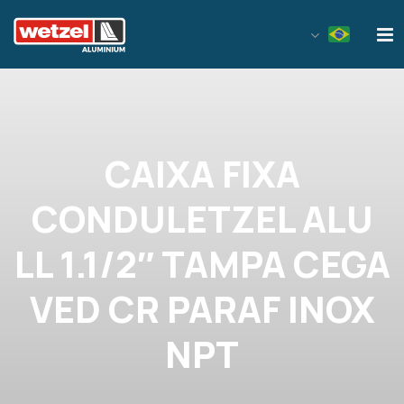
Wetzel Aluminium
CAIXA FIXA
CONDULETZEL ALU
LL 1.1/2″ TAMPA CEGA
VED CR PARAF INOX
NPT