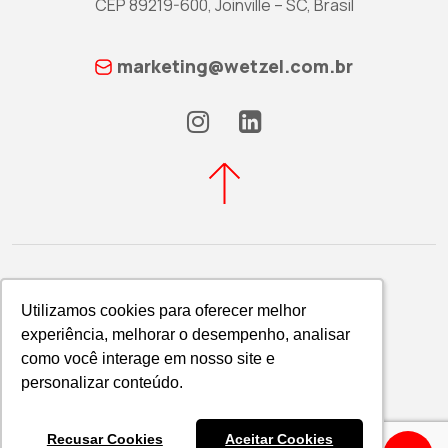
CEP 89219-600, Joinville – SC, Brasil
marketing@wetzel.com.br
Utilizamos cookies para oferecer melhor
Utilizamos cookies para oferecer melhor
experiência, melhorar o desempenho, analisar
experiência, melhorar o desempenho, analisar
Política de Privacidade
como você interage em nosso site e
como você interage em nosso site e
WETZEL S/A © 2026
personalizar conteúdo.
personalizar conteúdo.
Recusar Cookies
Recusar Cookies
Aceitar Cookies
Aceitar Cookies