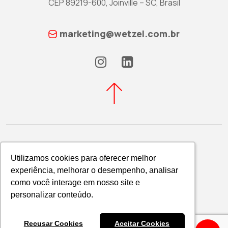
CEP 89219-600, Joinville – SC, Brasil
marketing@wetzel.com.br
Utilizamos cookies para oferecer melhor
Utilizamos cookies para oferecer melhor
experiência, melhorar o desempenho, analisar
experiência, melhorar o desempenho, analisar
Política de Privacidade
como você interage em nosso site e
como você interage em nosso site e
WETZEL S/A © 2026
personalizar conteúdo.
personalizar conteúdo.
Recusar Cookies
Recusar Cookies
Aceitar Cookies
Aceitar Cookies