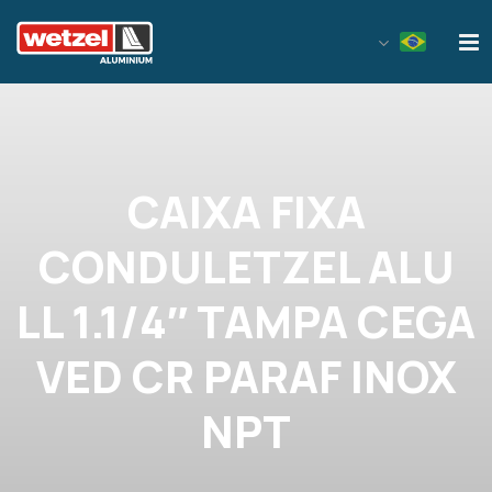
Wetzel Aluminium
CAIXA FIXA
CONDULETZEL ALU
LL 1.1/4″ TAMPA CEGA
VED CR PARAF INOX
NPT