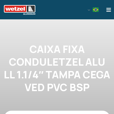
Wetzel Aluminium
CAIXA FIXA
CONDULETZEL ALU
LL 1.1/4″ TAMPA CEGA
VED PVC BSP