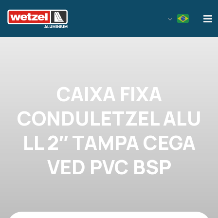
Wetzel Aluminium
CAIXA FIXA
CONDULETZEL ALU
LL 2″ TAMPA CEGA
VED PVC BSP