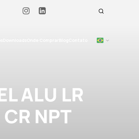
os
Downloads
Onde Comprar
Blog
Contato
L ALU LR
D CR NPT