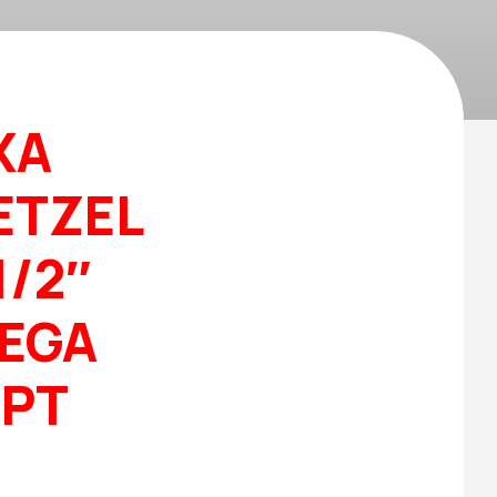
XA
ETZEL
1/2″
EGA
NPT