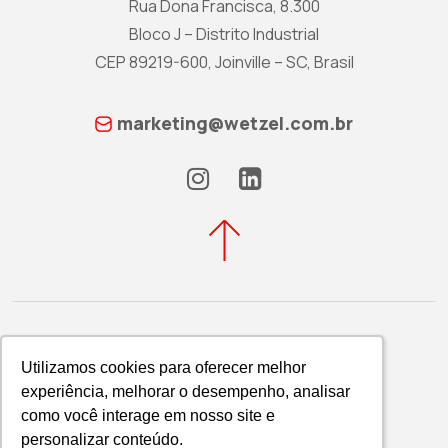
Rua Dona Francisca, 8.300
Bloco J – Distrito Industrial
CEP 89219-600, Joinville – SC, Brasil
marketing@wetzel.com.br
Utilizamos cookies para oferecer melhor
Utilizamos cookies para oferecer melhor
experiência, melhorar o desempenho, analisar
experiência, melhorar o desempenho, analisar
Política de Privacidade
como você interage em nosso site e
como você interage em nosso site e
WETZEL S/A © 2026
personalizar conteúdo.
personalizar conteúdo.