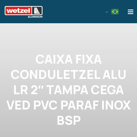
Wetzel Aluminium
CAIXA FIXA
CONDULETZEL ALU
LR 2″ TAMPA CEGA
VED PVC PARAF INOX
BSP