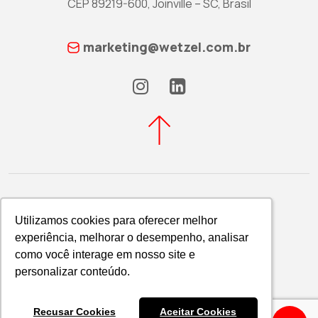
CEP 89219-600, Joinville – SC, Brasil
marketing@wetzel.com.br
Utilizamos cookies para oferecer melhor
Utilizamos cookies para oferecer melhor
experiência, melhorar o desempenho, analisar
experiência, melhorar o desempenho, analisar
Política de Privacidade
como você interage em nosso site e
como você interage em nosso site e
WETZEL S/A © 2026
personalizar conteúdo.
personalizar conteúdo.
Recusar Cookies
Recusar Cookies
Aceitar Cookies
Aceitar Cookies