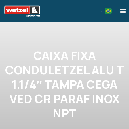
Wetzel Aluminium
CAIXA FIXA
CONDULETZEL ALU T
1.1/4″ TAMPA CEGA
VED CR PARAF INOX
NPT