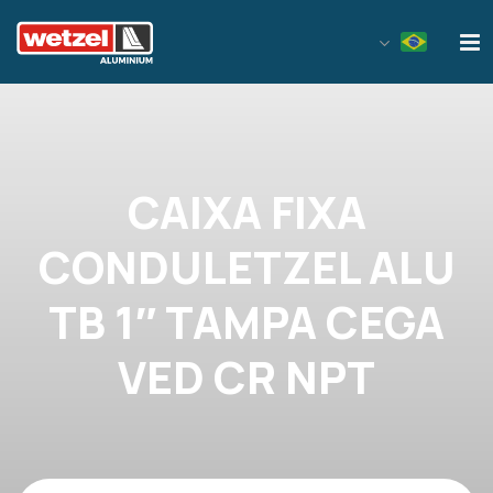
Wetzel Aluminium
CAIXA FIXA
CONDULETZEL ALU
TB 1″ TAMPA CEGA
VED CR NPT