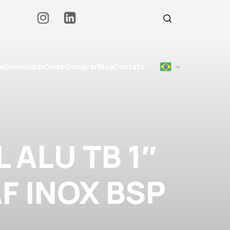
os
Downloads
Onde Comprar
Blog
Contato
 ALU TB 1″
F INOX BSP