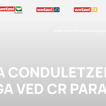
Quem Somos
Produtos
Catálog
A CONDULETZEL
A VED CR PARA