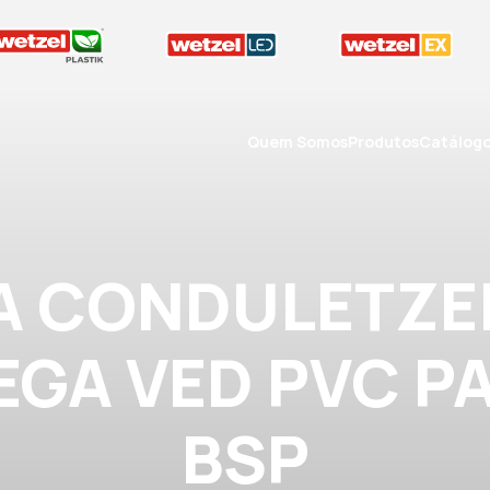
Quem Somos
Produtos
Catálog
A CONDULETZEL
GA VED PVC P
BSP