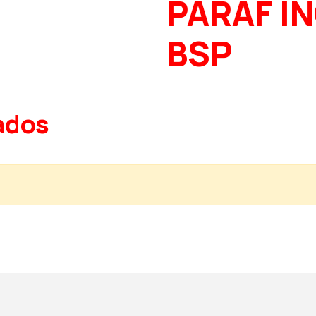
PARAF I
BSP
ados