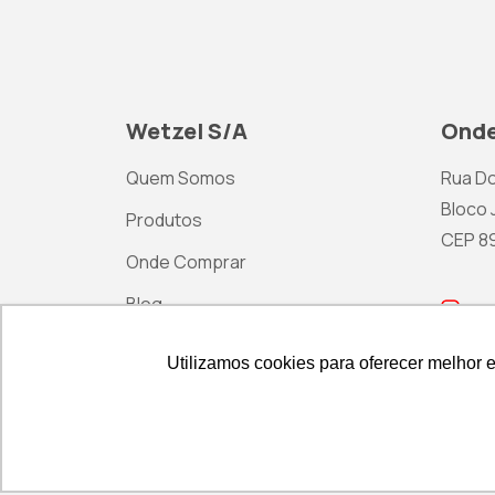
Wetzel S/A
Onde
Quem Somos
Rua Do
Bloco J
Produtos
CEP 892
Onde Comprar
Blog
ma
Contato
Utilizamos cookies para oferecer melhor 
Utilizamos cookies para oferecer melhor 