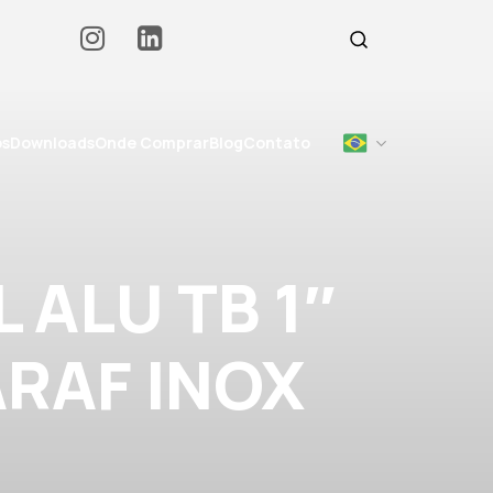
os
Downloads
Onde Comprar
Blog
Contato
 ALU TB 1″
ARAF INOX