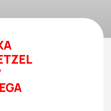
XA
ETZEL
″
EGA