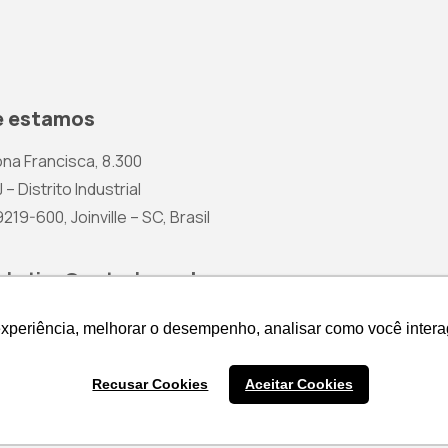
 estamos
na Francisca, 8.300
 – Distrito Industrial
19-600, Joinville – SC, Brasil
rketing@wetzel.com.br
experiência, melhorar o desempenho, analisar como você intera
experiência, melhorar o desempenho, analisar como você intera
Recusar Cookies
Recusar Cookies
Aceitar Cookies
Aceitar Cookies
Cotação de Produtos
Política 