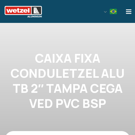
Wetzel Aluminium
CAIXA FIXA
CONDULETZEL ALU
TB 2″ TAMPA CEGA
VED PVC BSP