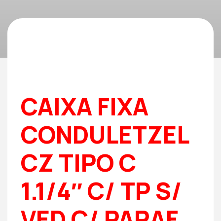
CAIXA FIXA
CONDULETZEL
CZ TIPO C
1.1/4″ C/ TP S/
VED C/ PARAF