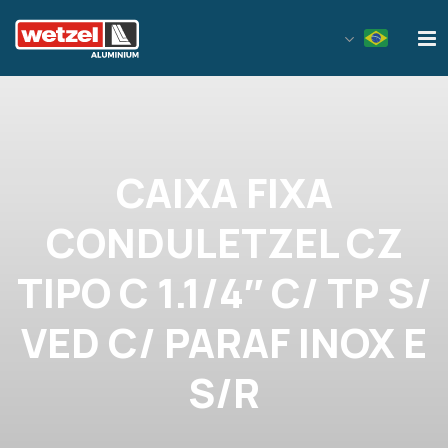
Wetzel Aluminium
CAIXA FIXA
CONDULETZEL CZ
TIPO C 1.1/4″ C/ TP S/
VED C/ PARAF INOX E
S/R