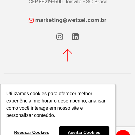
CEP 89219-600, Joinville – SC, Brasil
marketing@wetzel.com.br
Utilizamos cookies para oferecer melhor
Utilizamos cookies para oferecer melhor
experiência, melhorar o desempenho, analisar
experiência, melhorar o desempenho, analisar
Política de Privacidade
como você interage em nosso site e
como você interage em nosso site e
WETZEL S/A © 2026
personalizar conteúdo.
personalizar conteúdo.
Recusar Cookies
Recusar Cookies
Aceitar Cookies
Aceitar Cookies