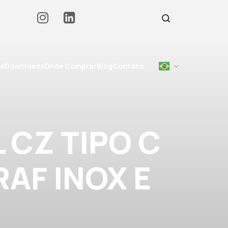
os
Downloads
Onde Comprar
Blog
Contato
 CZ TIPO C
RAF INOX E