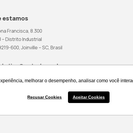
 estamos
na Francisca, 8.300
 – Distrito Industrial
19-600, Joinville – SC, Brasil
rketing@wetzel.com.br
experiência, melhorar o desempenho, analisar como você intera
experiência, melhorar o desempenho, analisar como você intera
Recusar Cookies
Recusar Cookies
Aceitar Cookies
Aceitar Cookies
Cotação de Produtos
Política 
Nenhum produto na cesta