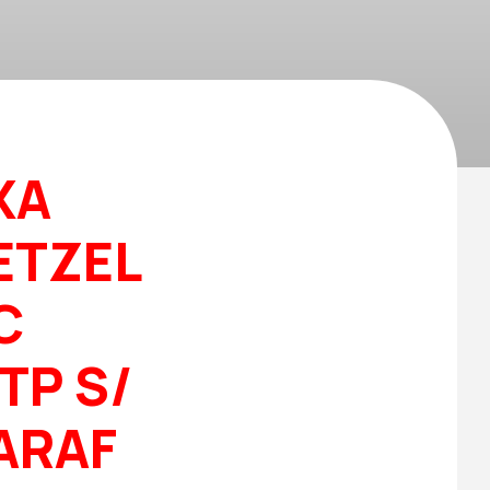
XA
ETZEL
C
 TP S/
PARAF