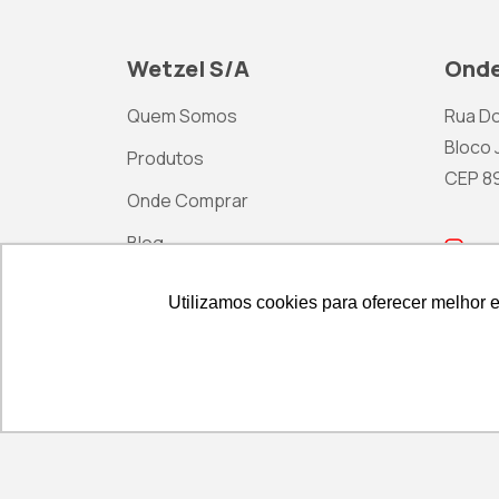
Wetzel S/A
Onde
Quem Somos
Rua Do
Bloco J
Produtos
CEP 892
Onde Comprar
Blog
ma
Contato
Utilizamos cookies para oferecer melhor 
Utilizamos cookies para oferecer melhor 