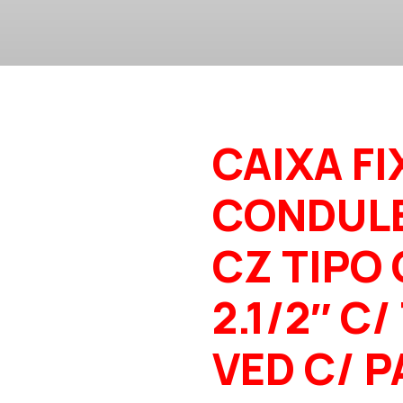
CAIXA FI
CONDUL
CZ TIPO 
2.1/2″ C/
VED C/ 