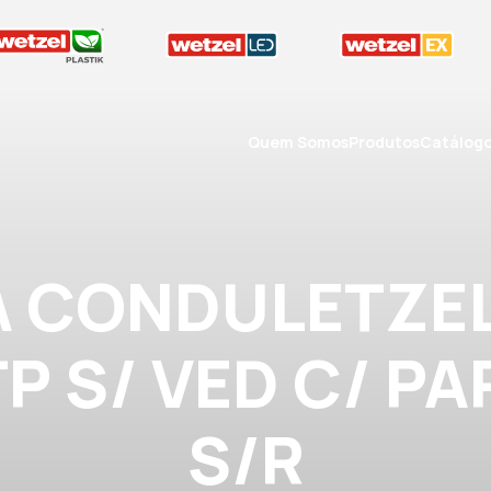
Quem Somos
Produtos
Catálog
A CONDULETZEL
 TP S/ VED C/ PA
S/R