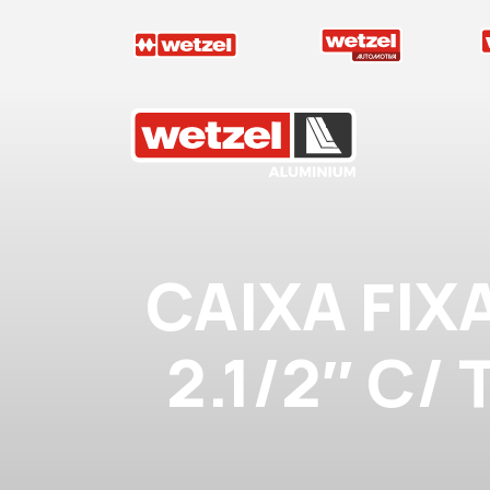
Wetzel Aluminium
CAIXA FIX
2.1/2″ C/