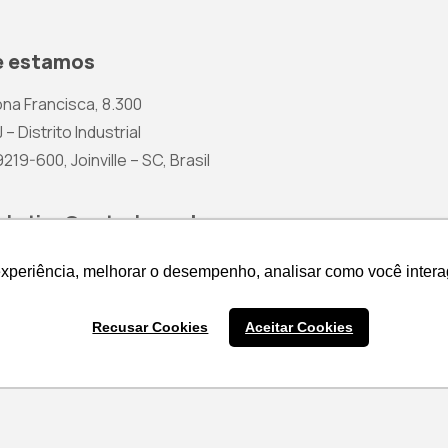
 estamos
na Francisca, 8.300
 – Distrito Industrial
19-600, Joinville – SC, Brasil
rketing@wetzel.com.br
experiência, melhorar o desempenho, analisar como você intera
experiência, melhorar o desempenho, analisar como você intera
Recusar Cookies
Recusar Cookies
Aceitar Cookies
Aceitar Cookies
Cotação de Produtos
Política 
Nenhum produto na cesta