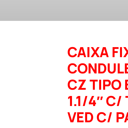
CAIXA FI
CONDUL
CZ TIPO 
1.1/4″ C/
VED C/ 