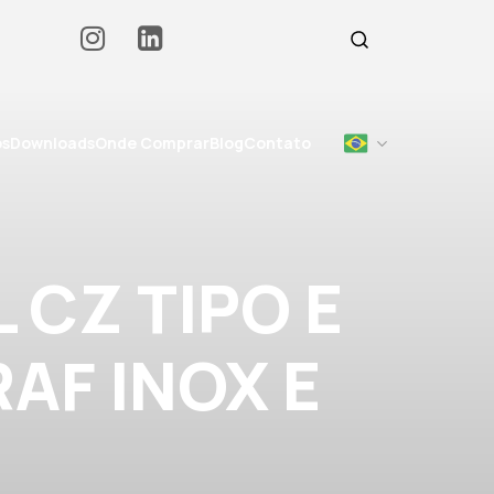
os
Downloads
Onde Comprar
Blog
Contato
 CZ TIPO E
RAF INOX E