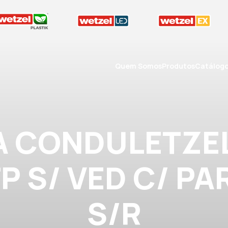
Quem Somos
Produtos
Catálog
A CONDULETZEL
 TP S/ VED C/ PA
S/R