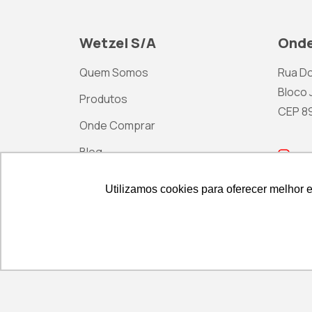
Wetzel S/A
Onde
Quem Somos
Rua Do
Bloco J
Produtos
CEP 892
Onde Comprar
Blog
ma
Contato
Utilizamos cookies para oferecer melhor 
Utilizamos cookies para oferecer melhor 