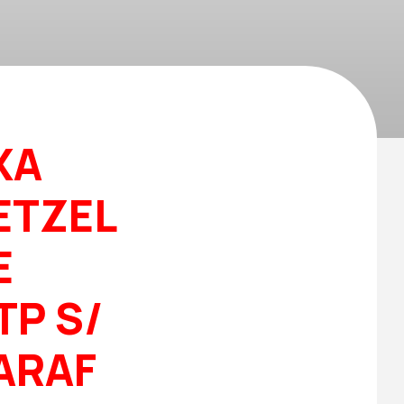
XA
ETZEL
E
 TP S/
PARAF