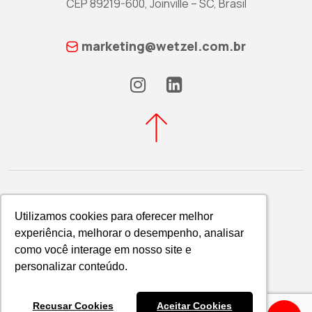
CEP 89219-600, Joinville – SC, Brasil
marketing@wetzel.com.br
Utilizamos cookies para oferecer melhor
Utilizamos cookies para oferecer melhor
experiência, melhorar o desempenho, analisar
experiência, melhorar o desempenho, analisar
Política de Privacidade
como você interage em nosso site e
como você interage em nosso site e
WETZEL S/A © 2026
personalizar conteúdo.
personalizar conteúdo.
Recusar Cookies
Recusar Cookies
Aceitar Cookies
Aceitar Cookies