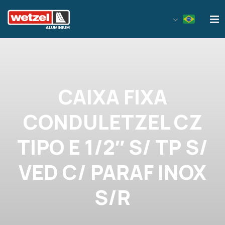
Wetzel Aluminium
CAIXA FIXA
CONDULETZEL CZ
TIPO E 1/2″ S/ TP S/
VED C/ PARAF INOX
S/R