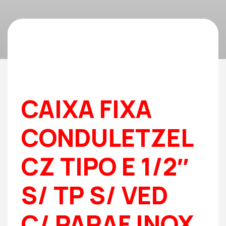
CAIXA FIXA
CONDULETZEL
CZ TIPO E 1/2″
S/ TP S/ VED
C/ PARAF INOX